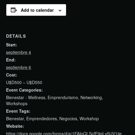
Add to calendar
DETAILS
Start:
septiembre 4
End:
septiembre 6
Cost:
U$D500 – U$D550
Event Categories:
Bienestar - Wellness
,
Emprendurismo
,
Networking
,
Workshops
Event Tags:
Bienestar
,
Emprendedores
,
Negocios
,
Workshop
Website:
https://docs.google.com/forms/d/e/1FAIpQLScfE9qLv5UV1ije